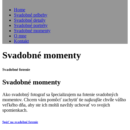
Home
Svadobné príbehy
Svadobné detaily
Svadobné portréty
Svadobné momenty
O mne
Kontakt
Svadobné momenty
Svadobné fotenie
Svadobné momenty
Ako svadobný fotograf sa špecializujem na fotenie svadobných
momentov. Chcem vám pomôcť zachytiť tie najkrajšie chvíle vášho
veľkého dňa, aby ste ich mohli navždy uchovať vo svojich
spomienkach.
Späť na svadobné fotenie