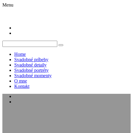
Menu
Home
Svadobné príbehy
Svadobné detaily
Svadobné portréty
Svadobné momenty
O mne
Kontakt