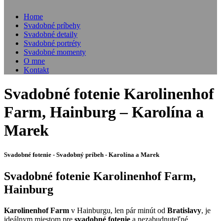
Home
Svadobné príbehy
Svadobné detaily
Svadobné portréty
Svadobné momenty
O mne
Kontakt
Svadobné fotenie Karolinenhof
Farm, Hainburg – Karolína a
Marek
Svadobné fotenie - Svadobný príbeh - Karolína a Marek
Svadobné fotenie Karolinenhof Farm,
Hainburg
Karolinenhof Farm
v Hainburgu, len pár minút od
Bratislavy
, je
ideálnym miestom pre
svadobné fotenie
a nezabudnuteľné