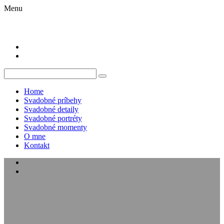
Menu
Home
Svadobné príbehy
Svadobné detaily
Svadobné portréty
Svadobné momenty
O mne
Kontakt