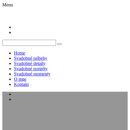
Menu
Home
Svadobné príbehy
Svadobné detaily
Svadobné portréty
Svadobné momenty
O mne
Kontakt