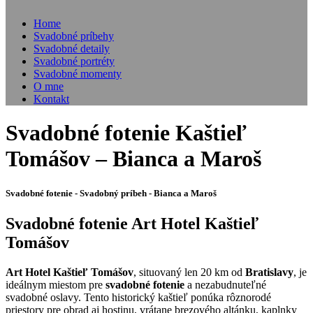
Home
Svadobné príbehy
Svadobné detaily
Svadobné portréty
Svadobné momenty
O mne
Kontakt
Svadobné fotenie Kaštieľ
Tomášov – Bianca a Maroš
Svadobné fotenie - Svadobný príbeh - Bianca a Maroš
Svadobné fotenie Art Hotel Kaštieľ
Tomášov
Art Hotel Kaštieľ Tomášov
, situovaný len 20 km od
Bratislavy
, je
ideálnym miestom pre
svadobné fotenie
a nezabudnuteľné
svadobné oslavy. Tento historický kaštieľ ponúka rôznorodé
priestory pre obrad aj hostinu, vrátane brezového altánku, kaplnky